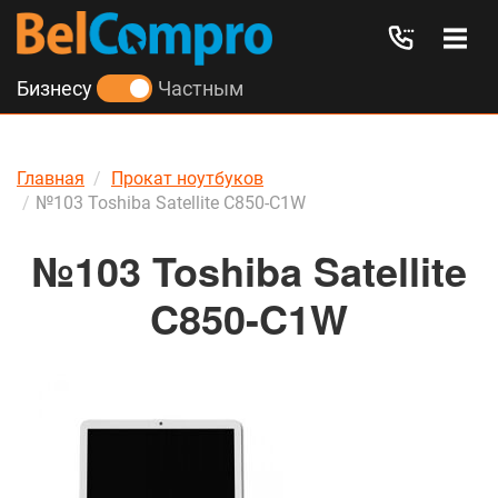
Бизнесу
Частным
Главная
Прокат ноутбуков
№103 Toshiba Satellite C850-C1W
№103 Toshiba Satellite
C850-C1W