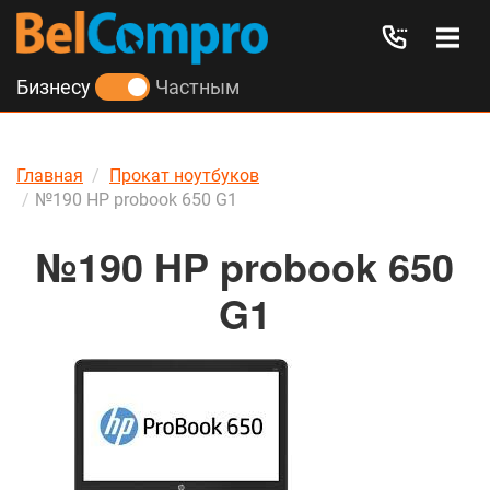
Бизнесу
Частным
Главная
Прокат ноутбуков
№190 HP probook 650 G1
№190 HP probook 650
G1